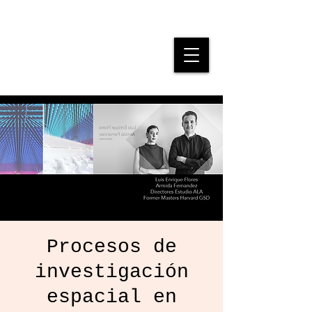
J U S T I C I A
E S P A C I A L
Procesos de
investigación
espacial en