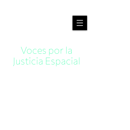
J U S T I C I A
E S P A C I A L
Voces por la
Justicia Espacial
La Plataforma de Investigación Justicia Espacial
y Arquitectura para Aliens presenta este espacio
de escucha y reflexión, en el cual reunimos
individuos y organizaciones para conversar
desde la teoría y la práctica la espacialidad de la
justicia y la injusticia, no solo en la ciudad sino en
todas las escalas geográficas, de América Latina
y otras regiones.