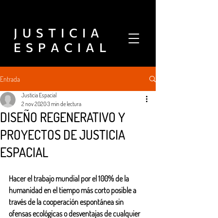
J U S T I C I A
E S P A C I A L
Entrada
Justicia Espacial
2 nov 2020
3 min de lectura
DISEÑO REGENERATIVO Y
PROYECTOS DE JUSTICIA
ESPACIAL
Hacer el trabajo mundial por el 100% de la 
humanidad en el tiempo más corto posible a 
través de la cooperación espontánea sin 
ofensas ecológicas o desventajas de cualquier 