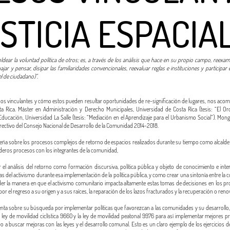
STICIA ESPACIA
oldear la voluntad política de otros; es, a través de los análisis que hace en su propio campo, reexam
jar y pensar, disipar las familiaridades convencionales, reevaluar reglas e instituciones y participar 
el de ciudadano)”.
os vinculantes y cómo estos pueden resultar oportunidades de re-significación de lugares, nos acom
 Rica. Máster en Administración y Derecho Municipales, Universidad de Costa Rica (tesis: “El Ord
ucación, Universidad La Salle (tesis: “Mediación en el Aprendizaje para el Urbanismo Social”). Monge
ectivo del Consejo Nacional de Desarrollo de la Comunidad 2014-2018.
a sobre los procesos complejos de retorno de espacios realizados durante su tiempo como alcalde d
aderos procesos con los integrantes de la comunidad,
 el análisis del retorno como formación discursiva, política pública y objeto de conocimiento e int
mas del activismo durante esa implementación de la política pública, y como crear una sintonía entre la
nder la manera en que el activismo comunitario impacta altamente estas tomas de decisiones en los pr
por el regreso a su origen y a sus raíces, la reparación de los lazos fracturados y la recuperación o ren
ta sobre su búsqueda por implementar políticas que favorezcan a las comunidades y su desarrollo, de
a la ley de movilidad ciclística 9660 y la ley de movilidad peatonal 9976 para así implementar mejores 
a buscar mejoras con las leyes y el desarrollo comunal. Esto es un claro ejemplo de los ejercicios d