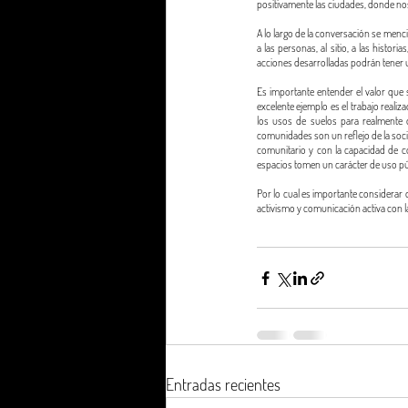
positivamente las ciudades, donde n
A lo largo de la conversación se menc
a las personas, al sitio, a las histor
acciones desarrolladas podrán tener
Es importante entender el valor que s
excelente ejemplo es el trabajo reali
los usos de suelos para realmente 
comunidades son un reflejo de la soc
comunitario y con la capacidad de c
espacios tomen un carácter de uso púb
Por lo cual es importante considerar 
activismo y comunicación activa con
Entradas recientes