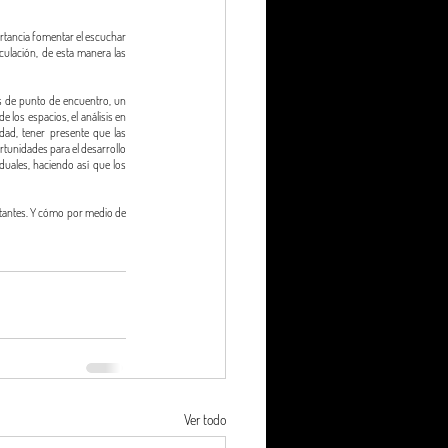
rtancia fomentar el escuchar 
nculación, de esta manera las 
os de punto de encuentro, un 
los espacios, el análisis en 
ad, tener presente que las 
unidades para el desarrollo 
uales, haciendo así que los 
itantes. Y cómo por medio de 
Ver todo