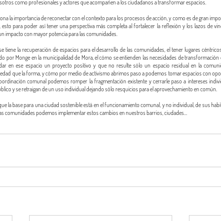
osotros como profesionales y actores que acompañen a los ciudadanos a transformar espacios.
iona la importancia de reconectar con el contexto para los procesos de acción, y como es de gran impo
ias, esto para poder así tener una perspectiva más completa al fortalecer la reflexión y los lazos de vi
 un impacto con mayor potencia para las comunidades.
e tiene la recuperación de espacios para el desarrollo de las comunidades, el tener lugares céntric
zado por Monge en la municipalidad de Mora, el cómo se entienden las necesidades de transformación de 
dar en ese espacio un proyecto positivo y que no resulte sólo un espacio residual en la comunid
iedad que la forma, y cómo por medio de activismo abrimos paso a podemos tomar espacios con oport
oordinación comunal podemos romper la fragmentación existente y cerrarle paso a intereses individ
lico y se retraigan de un uso individual dejando sólo resquicios para el aprovechamiento en común. 
que la base para una ciudad sostenible está en el funcionamiento comunal, y no individual, de sus hab
 las comunidades podemos implementar estos cambios en nuestros barrios, ciudades…