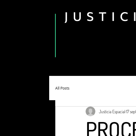
J U S T I C
Plataforma
Red
All Posts
Justicia Espacial
17 sep
PROC