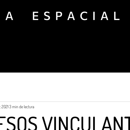
 I A E S P A C I A L
Academia
Eventos
Investigación
t 2021
3 min de lectura
ESOS VINCULAN