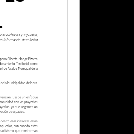
L
inar evidencias y supuestos, 
en la formación. de voluntad 
pañó Gilberto Monge Pizarro 
enamiento Territorial como 
 fue Alcalde Municipal de la 
e la Municipalidad de Mora, 
ervención. Desde un enfoque 
 comunidad con los proyectos 
oyectos, ya que se genera un 
ovación de espacios. 
ntro esas iniciáticas están 
propuestas, aun cuando estas 
e activismo que transforman 