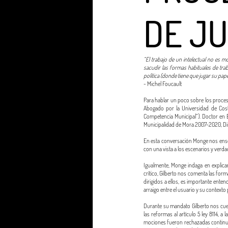
DE JU
“El trabajo de un intelectual no es m
sacudir las formas habituales de traba
política (donde tiene que jugar su pap
- Michel Foucault
Para hablar un poco sobre los proces
Abogado por la Universidad de Costa
Competencia Municipal”). Doctor en Ed
Municipalidad de Mora 2007-2020, Dir
En esta conversación Monge nos enseñ
con una vista a los escenarios y verd
Igualmente, Monge indaga en explicar
crítico, Gilberto nos comenta las for
dirigidos a ellos, es importante ente
arraigo entre el usuario y su contexto 
Durante su mandato Gilberto nos cuen
las reformas al artículo 5 ley 8114, 
mociones fueron rechazadas continuo 