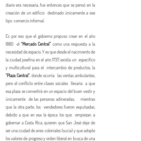
diario era necesaria, fue entonces que se pensó en la 
creación de un edificio  destinado únicamente a ese 
tipo  comercio informal. 
Es por eso que el gobierno propuso crear en el año 
1880  el
 “Mercado Central”
 como una respuesta a la 
necesidad de espacio. Y es que desde el nacimiento de 
la ciudad josefina en el año 1737, existía un  específico 
y multicultural para el  intercambio de productos, la 
“Plaza Central”
, donde ocurría  las ventas ambulantes,  
pero el conflicto entre clases sociales  llevaría  a que  
esa plaza se convertirá en un espacio del buen vestir y 
únicamente  de las personas adineradas,    mientras  
que la otra parte, los  vendedores fueron expulsadas, 
debido a que en esa la época los que  empiezan a 
gobernar a Costa Rica, quieren que San José deje de 
ser una ciudad de aires coloniales (sucia) y que adopte  
los valores de progreso y orden liberal en busca de una 