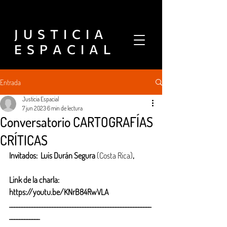
J U S T I C I A
E S P A C I A L
Entrada
Justicia Espacial
7 jun 2023
6 min de lectura
Conversatorio CARTOGRAFÍAS
CRÍTICAS
Invitados:  Luis Durán Segura 
(Costa Rica)
, 
Link de la charla: 
https://youtu.be/KNrB84RwVLA
________________________________________________________
____________