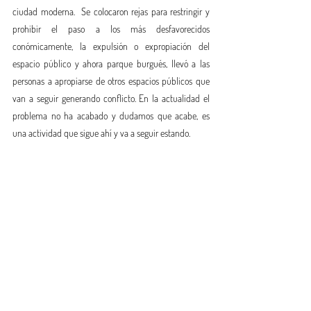
ciudad moderna.  Se colocaron rejas para restringir y 
prohibir el paso a los más desfavorecidos 
conómicamente, la expulsión o expropiación del 
espacio público y ahora parque burgués, llevó a las 
personas a apropiarse de otros espacios públicos que 
van a seguir generando conflicto. En la actualidad el 
problema no ha acabado y dudamos que acabe, es 
una actividad que sigue ahí y va a seguir estando. 
___________
_____________________________________________
________________________________________________________
________________________
Palabras Clave: Política, Espacio Público, Venta 
Ambulante, Justicia, Segregación, Injusticia.
________________________________________________________
________________________________________________________
________________________