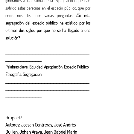
ignorantes a la historia de la expropiación que han 
sufrido estas personas en el espacio público, que por 
ende, nos deja con varias preguntas.
 ¿Si esta 
segregación del espacio público ha existido por los 
últimos dos siglos, por qué no se ha llegado a una 
solución?
________________________________________________________
________________________________________________________
________________________
Palabras clave: Equidad, Apropiación, Espacio Público, 
Etnografía, Segregación
________________________________________________________
________________________________________________________
________________________
Grupo 02
Autores: Jocsan Contreras, José Andrés 
Guillen, Johan Araya, Jean Gabriel Marín