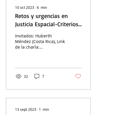
10 oct 2023
∙
6
min
Retos y urgencias en
Justicia Espacial-Criterios
de apertura
Invitados: Huberth
Méndez (Costa Rica), Link
de la charla:
https://youtu.be/JtOp2BizpFo
______________________________________________...
32
7
13 sept 2023
∙
1
min
Inicio del 3er Cuatrimestre
del 2023