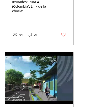
Invitados: Ruta 4
(Colombia), Link de la
charla:
https://youtu.be/xx-
2OPIsDEg
________________________________________________________...
94
21